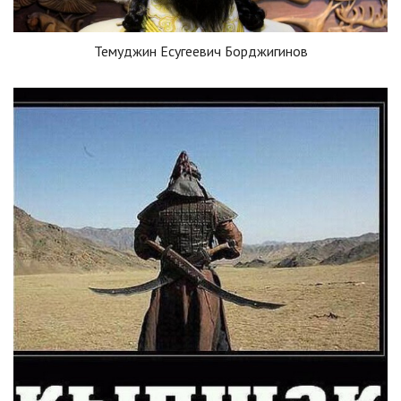
Темуджин Есугеевич Борджигинов