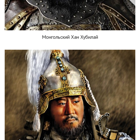
Монгольский Хан Хубилай