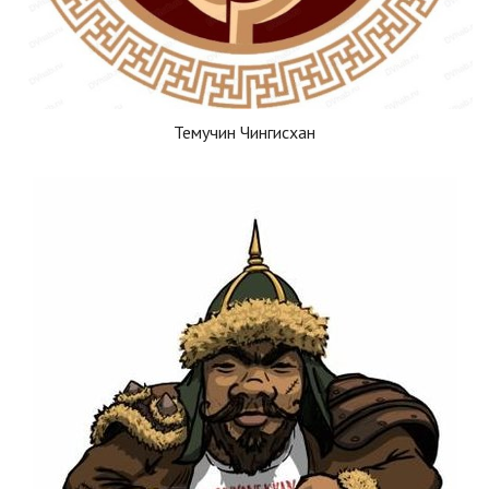
Темучин Чингисхан