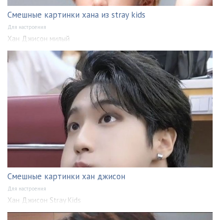
Смешные картинки хана из stray kids
Для настроения
Хан Джисон милый
Смешные картинки хан джисон
Для настроения
Хан Джисон Stray Kids