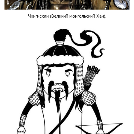
Чингисхан (Великий монгольский Хан).