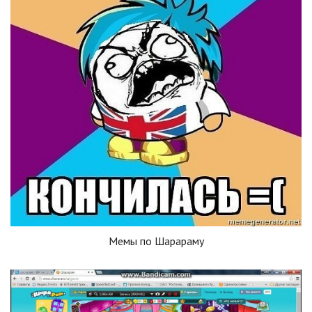
Мемы по Шарараму