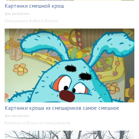
Картинки смешной крош
Для настроения
Смешарики Азбука Кроша
Картинки кроша из смешариков самое смешное
Для настроения
Копатыч и Крош из смешариков