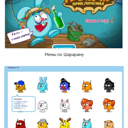
Мемы по Шарараму