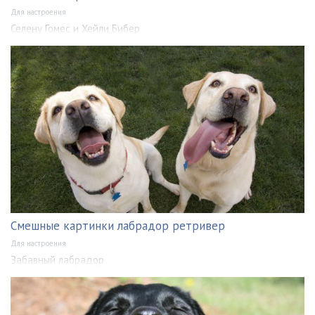
Для настроения
Селену Гомес и Хейли Бибер
Смешные картинки лабрадор ретривер
Для настроения
Забавный лабрадор