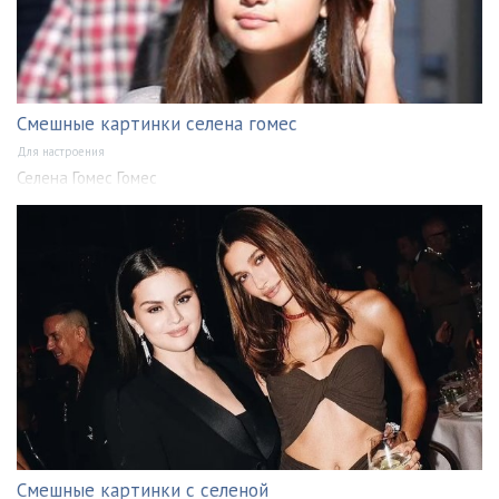
Смешные картинки селена гомес
Для настроения
Селена Гомес Гомес
Смешные картинки с селеной