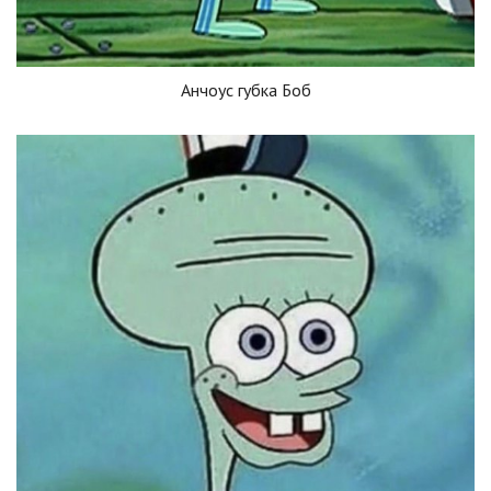
Анчоус губка Боб