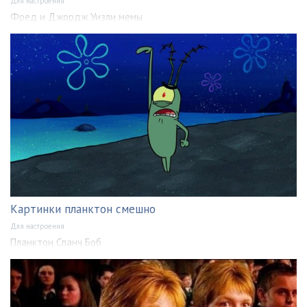
Для настроения
Фред и Джордж Уизли мемы
Картинки планктон смешно
Для настроения
Планктон Спанч Боб