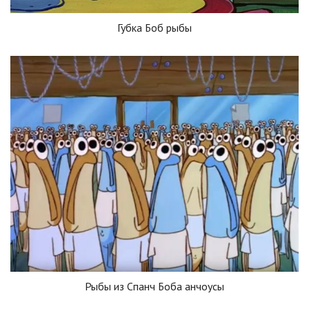
Губка Боб рыбы
Рыбы из Спанч Боба анчоусы