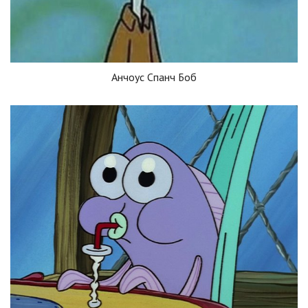
Анчоус Спанч Боб