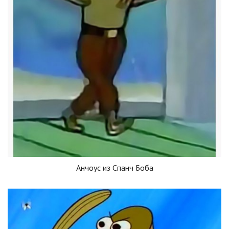
Анчоус из Спанч Боба