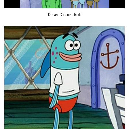
Кевин Спанч Боб