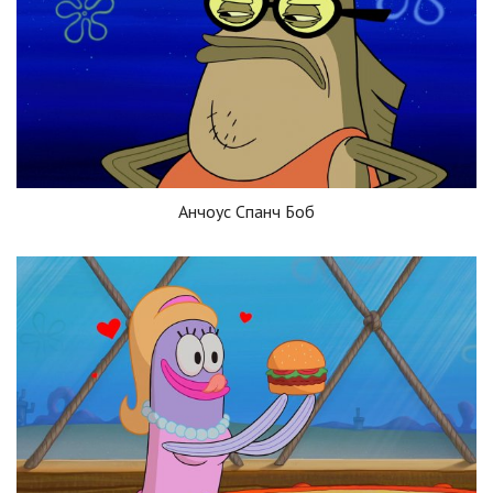
Анчоус Спанч Боб