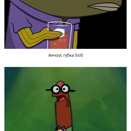
Анчоус губка Боб