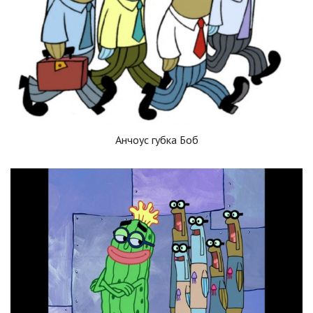
Анчоус губка Боб