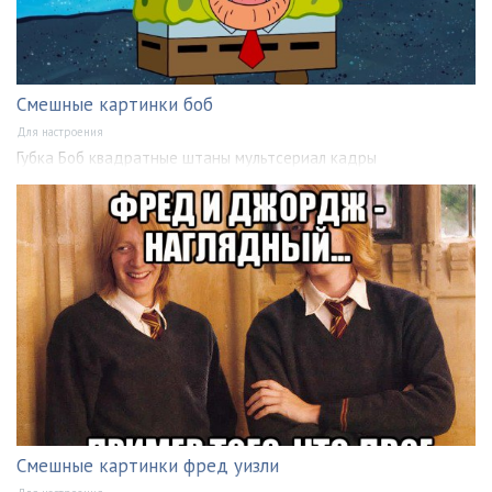
Смешные картинки боб
Для настроения
Губка Боб квадратные штаны мультсериал кадры
Смешные картинки фред уизли