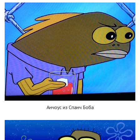
Анчоус из Спанч Боба