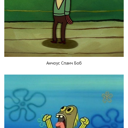
Анчоус Спанч Боб