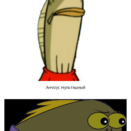
Анчоус мультяшный