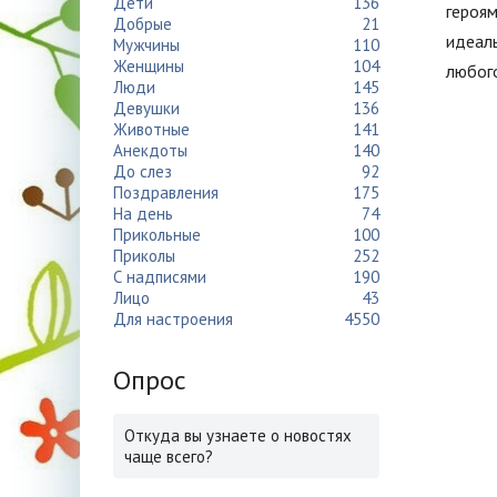
Дети
136
героям
Добрые
21
идеал
Мужчины
110
Женщины
104
любого
Люди
145
Девушки
136
Животные
141
Анекдоты
140
До слез
92
Поздравления
175
На день
74
Прикольные
100
Приколы
252
С надписями
190
Лицо
43
Для настроения
4550
Опрос
Откуда вы узнаете о новостях
чаще всего?