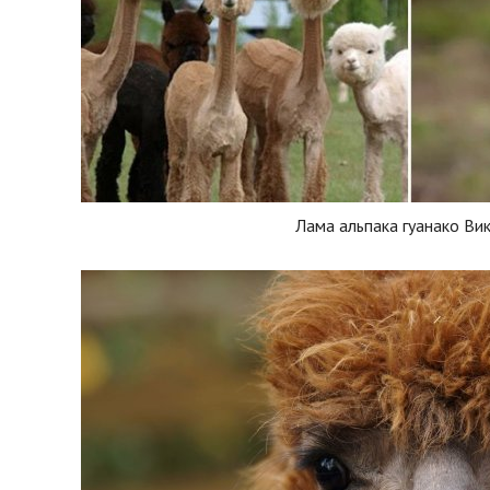
Лама альпака гуанако Ви