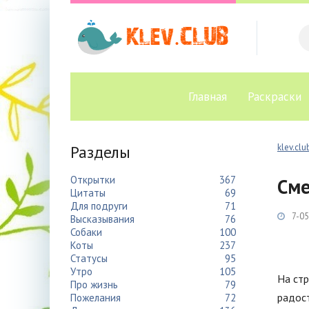
Главная
Раскраски
Разделы
klev.clu
Открытки
367
Сме
Цитаты
69
Для подруги
71
7-05
Высказывания
76
Собаки
100
Коты
237
Статусы
95
Утро
105
На стр
Про жизнь
79
радост
Пожелания
72