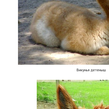
Викунья детеныш