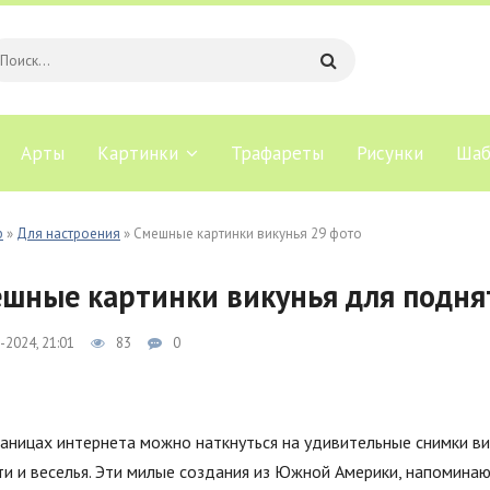
Арты
Картинки
Трафареты
Рисунки
Шаб
b
»
Для настроения
» Смешные картинки викунья 29 фото
шные картинки викунья для подня
-2024, 21:01
83
0
аницах интернета можно наткнуться на удивительные снимки ви
и и веселья. Эти милые создания из Южной Америки, напоминаю