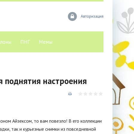
Авторизация
лоны
ПНГ
Мемы
я поднятия настроения
ном Айзексом, то вам повезло! В его коллекции
ки, так и курьезные снимки из повседневной