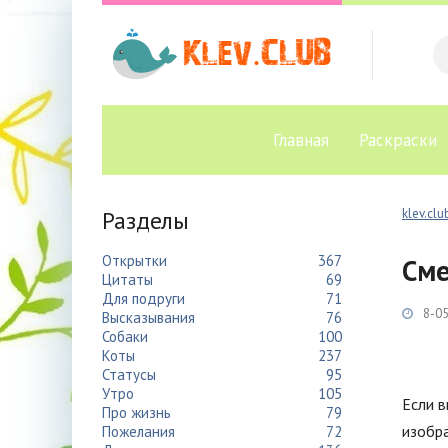
Главная
Раскраски
Разделы
klev.clu
Открытки
367
Сме
Цитаты
69
Для подруги
71
8-05
Высказывания
76
Собаки
100
Коты
237
Статусы
95
Утро
105
Если в
Про жизнь
79
изобр
Пожелания
72