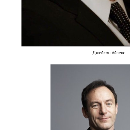
Джейсон Айзекс