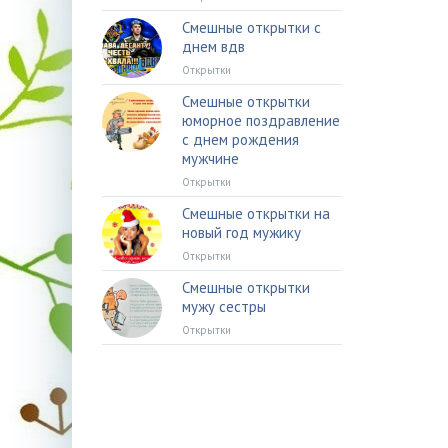
Смешные открытки с
днем вдв
Открытки
Смешные открытки
юморное поздравление
с днем рождения
мужчине
Открытки
Смешные открытки на
новый год мужику
Открытки
Смешные открытки
мужу сестры
Открытки