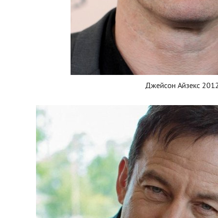
Джейсон Айзекс 201