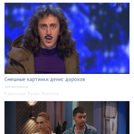
Смешные картинки денис дорохов
Для настроения
Кавээнщик Денис Дорохов