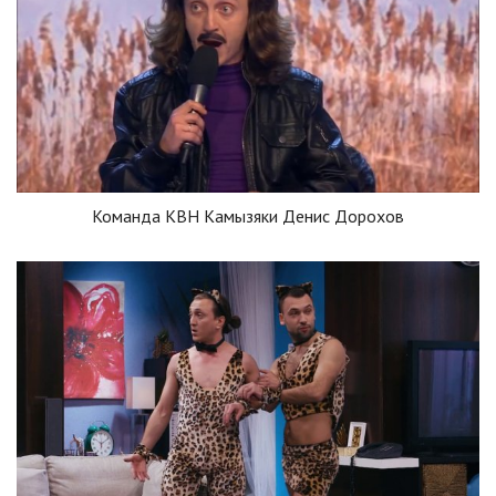
Команда КВН Камызяки Денис Дорохов