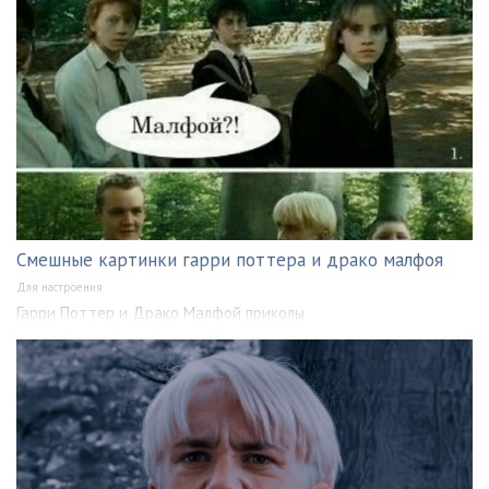
Смешные картинки гарри поттера и драко малфоя
Для настроения
Гарри Поттер и Драко Малфой приколы