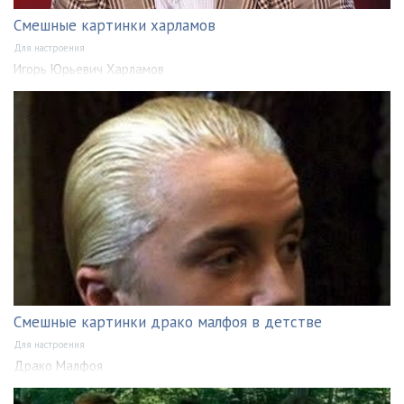
Смешные картинки харламов
Для настроения
Игорь Юрьевич Харламов
Смешные картинки драко малфоя в детстве
Для настроения
Драко Малфоя