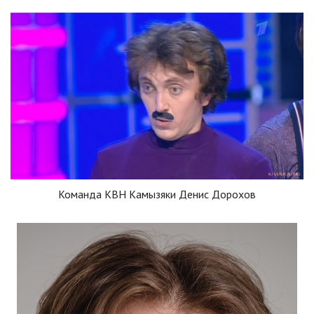
Команда КВН Камызяки Денис Дорохов