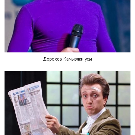
Дорохов Камызяки усы