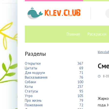
Главная
Раскраски
Разделы
klev.clu
Открытки
367
Сме
Цитаты
69
Для подруги
71
8-05
Высказывания
76
Собаки
100
Коты
237
Статусы
95
Утро
105
Жарко
Про жизнь
79
года.
Пожелания
72