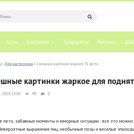
Арты
Картинки
Трафареты
Рисунки
Шаб
b
»
Для настроения
» Смешные картинки жаркое 31 фото
шные картинки жаркое для поднят
-2024, 15:05
99
0
е лето, забавные моменты и юморные ситуации - все это можно
 Невероятные выражения лиц, необычные позы и веселые эпизод