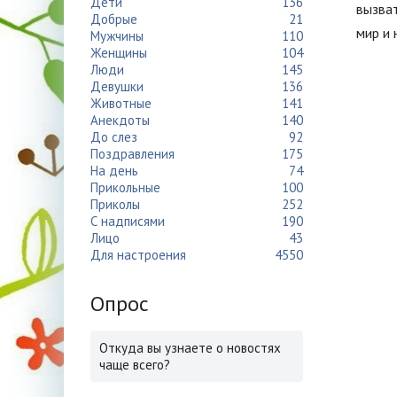
Дети
136
вызват
Добрые
21
мир и 
Мужчины
110
Женщины
104
Люди
145
Девушки
136
Животные
141
Анекдоты
140
До слез
92
Поздравления
175
На день
74
Прикольные
100
Приколы
252
С надписями
190
Лицо
43
Для настроения
4550
Опрос
Откуда вы узнаете о новостях
чаще всего?