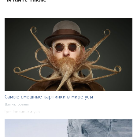
Самые смешные картинки в мире усы
Для настроения
Грег Безински усы