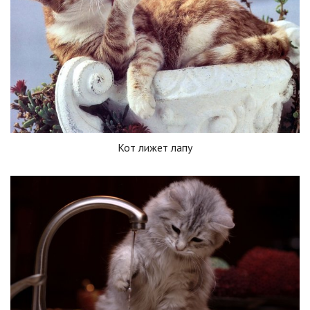
Кот лижет лапу