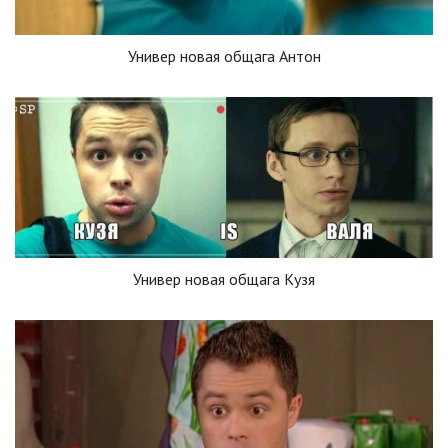
Универ новая общага Антон
Универ новая общага Кузя