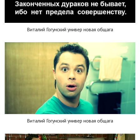
Виталий Гогунский универ новая общага
Виталий Гогунский универ новая общага