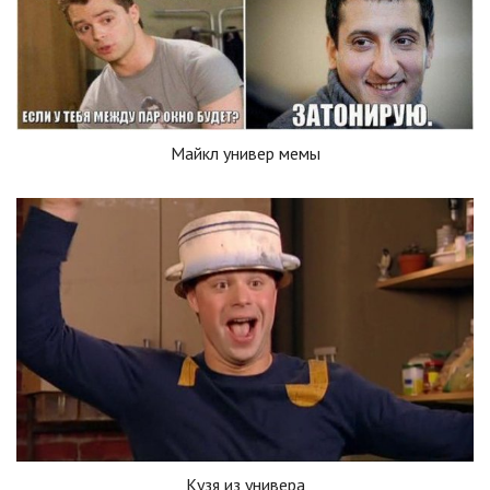
Майкл универ мемы
Кузя из универа