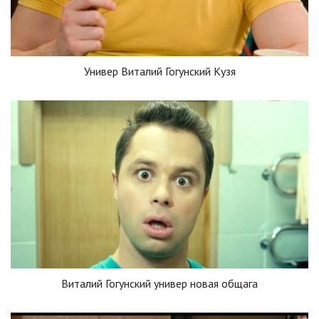
Универ Виталий Гогунский Кузя
Виталий Гогунский универ новая общага