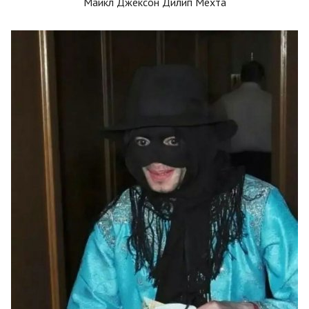
Майкл Джексон Дилип Мехта