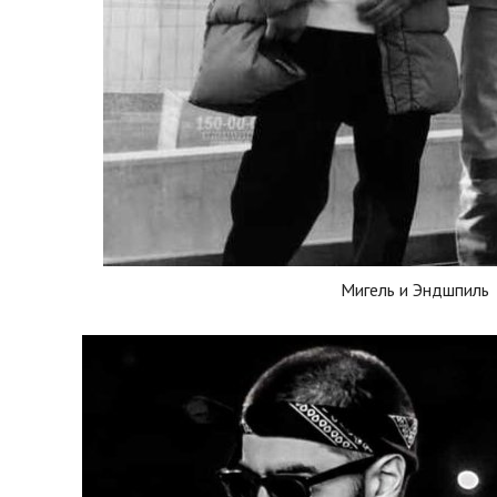
Мигель и Эндшпиль