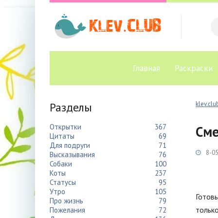
Главная
Раскраски
Разделы
klev.clu
Открытки
367
Сме
Цитаты
69
Для подруги
71
8-05
Высказывания
76
Собаки
100
Коты
237
Статусы
95
Утро
105
Готовь
Про жизнь
79
только
Пожелания
72