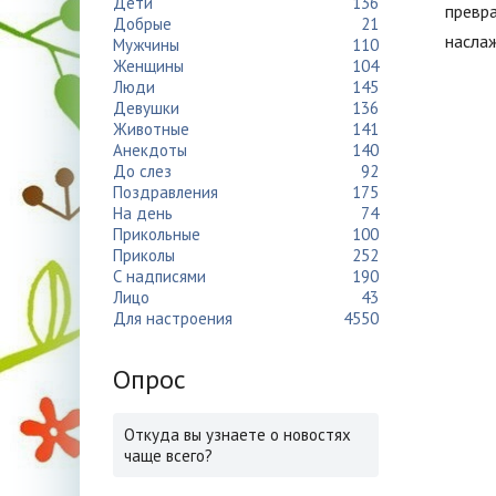
Дети
136
превра
Добрые
21
насла
Мужчины
110
Женщины
104
Люди
145
Девушки
136
Животные
141
Анекдоты
140
До слез
92
Поздравления
175
На день
74
Прикольные
100
Приколы
252
С надписями
190
Лицо
43
Для настроения
4550
Опрос
Откуда вы узнаете о новостях
чаще всего?