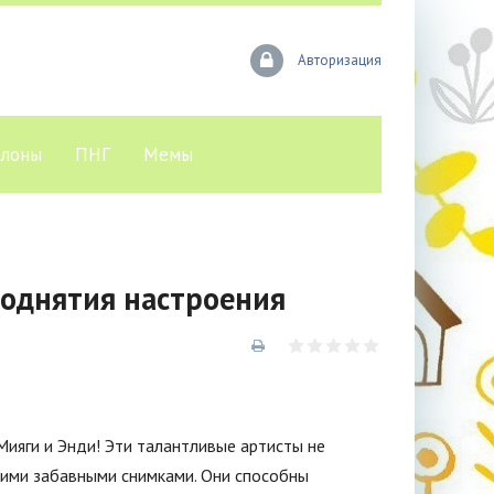
Авторизация
лоны
ПНГ
Мемы
поднятия настроения
Мияги и Энди! Эти талантливые артисты не
оими забавными снимками. Они способны