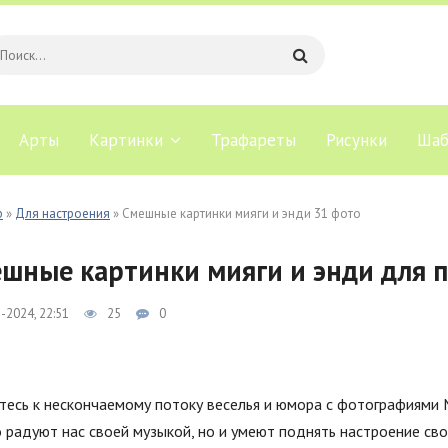
Арты
Картинки
Трафареты
Рисунки
Шаб
b
»
Для настроения
» Смешные картинки мияги и энди 31 фото
шные картинки мияги и энди для 
-2024, 22:51
25
0
тесь к нескончаемому потоку веселья и юмора с фотографиями 
 радуют нас своей музыкой, но и умеют поднять настроение св