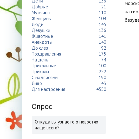
Дети
136
морско
Добрые
21
на сво
Мужчины
110
Женщины
104
безуд
Люди
145
Девушки
136
Животные
141
Анекдоты
140
До слез
92
Поздравления
175
На день
74
Прикольные
100
Приколы
252
С надписями
190
Лицо
43
Для настроения
4550
Опрос
Откуда вы узнаете о новостях
чаще всего?