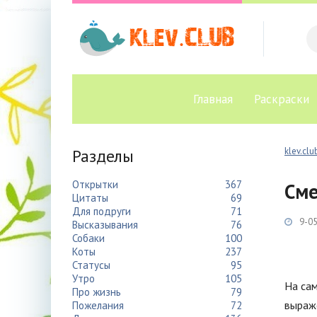
Главная
Раскраски
Разделы
klev.clu
Открытки
367
Сме
Цитаты
69
Для подруги
71
9-05
Высказывания
76
Собаки
100
Коты
237
Статусы
95
Утро
105
На сам
Про жизнь
79
выраж
Пожелания
72