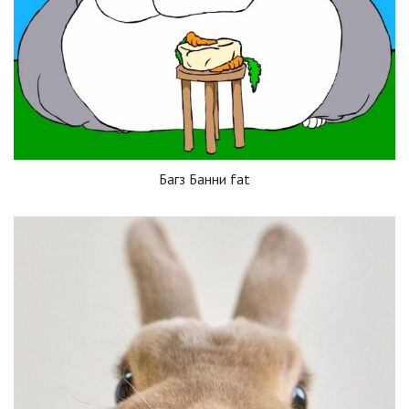
Багз Банни fat