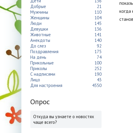
Дети
136
показы
Добрые
21
когда 
Мужчины
110
Женщины
104
станов
Люди
145
Девушки
136
Животные
141
Анекдоты
140
До слез
92
Поздравления
175
На день
74
Прикольные
100
Приколы
252
С надписями
190
Лицо
43
Для настроения
4550
Опрос
Откуда вы узнаете о новостях
чаще всего?