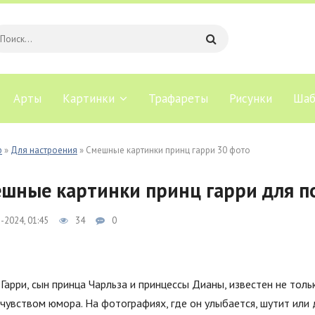
Арты
Картинки
Трафареты
Рисунки
Шаб
b
»
Для настроения
» Смешные картинки принц гарри 30 фото
шные картинки принц гарри для п
-2024, 01:45
34
0
Гарри, сын принца Чарльза и принцессы Дианы, известен не тол
чувством юмора. На фотографиях, где он улыбается, шутит или 