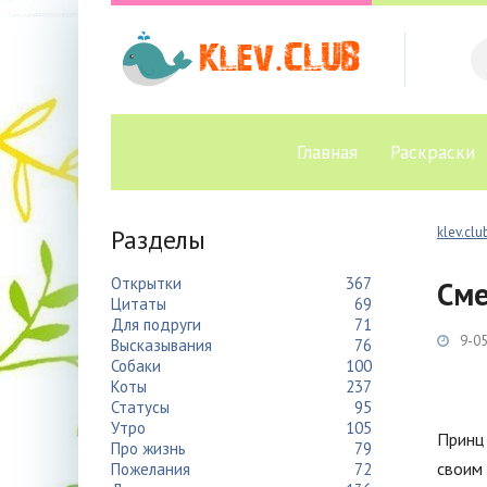
Главная
Раскраски
Разделы
klev.clu
Открытки
367
Сме
Цитаты
69
Для подруги
71
9-05
Высказывания
76
Собаки
100
Коты
237
Статусы
95
Утро
105
Принц 
Про жизнь
79
своим 
Пожелания
72