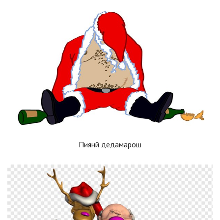
Пиянй дедамарош