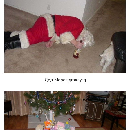
Дед Мороз gmxzysq