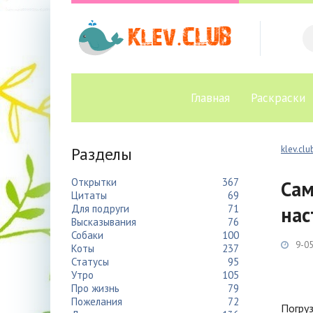
Главная
Раскраски
Разделы
klev.clu
Открытки
367
Сам
Цитаты
69
Для подруги
71
нас
Высказывания
76
Собаки
100
9-05
Коты
237
Статусы
95
Утро
105
Про жизнь
79
Пожелания
72
Погруз