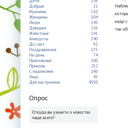
Дети
136
Наблю
Добрые
21
Мужчины
110
котор
Женщины
104
кадр с
Люди
145
Девушки
136
так о
Животные
141
Анекдоты
140
До слез
92
Поздравления
175
На день
74
Прикольные
100
Приколы
252
С надписями
190
Лицо
43
Для настроения
4550
Опрос
Откуда вы узнаете о новостях
чаще всего?