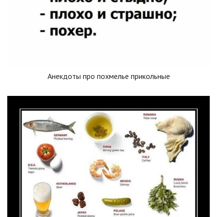
Анекдоты про похмелье прикольные