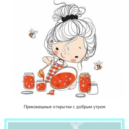
Прикокюшные открытки с добрым утром