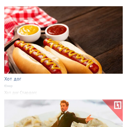
Хот дог
Юмор
Хот дог Стардогс