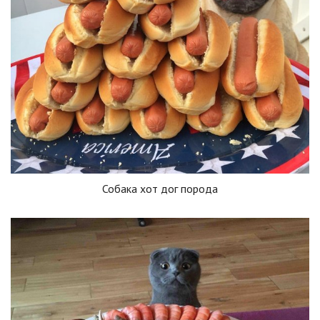
Собака хот дог порода