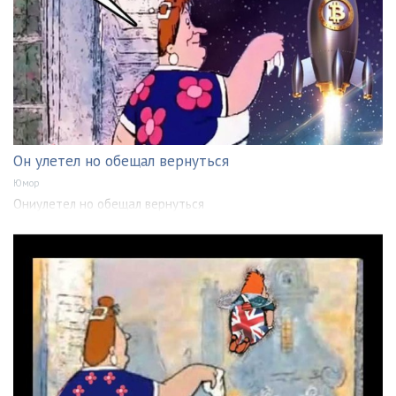
Он улетел но обещал вернуться
Юмор
Ониулетел но обещал вернуться