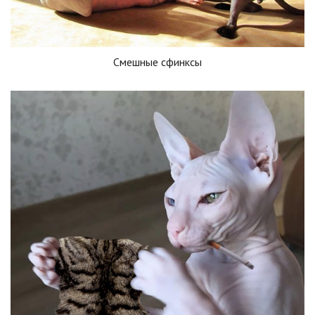
Смешные сфинксы