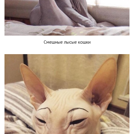
Смешные лысые кошки