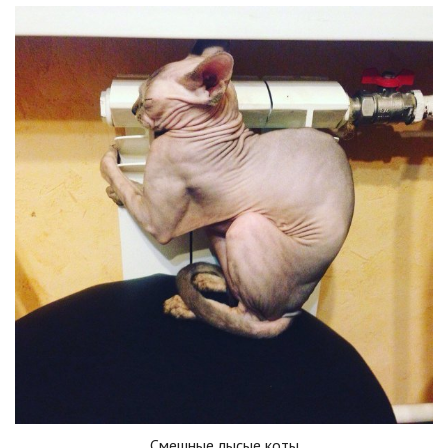
Смешные лысые коты