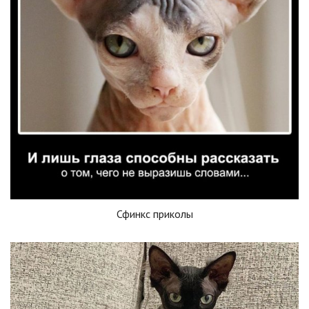
Сфинкс приколы