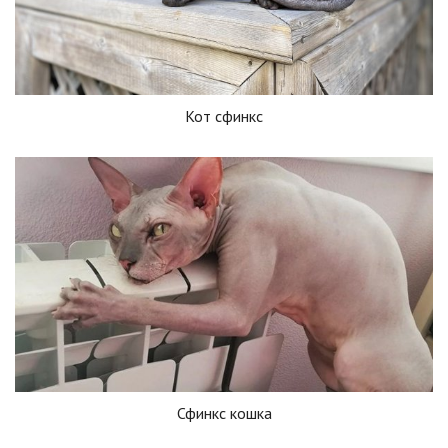
Кот сфинкс
Сфинкс кошка