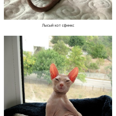
Лысый кот сфинкс