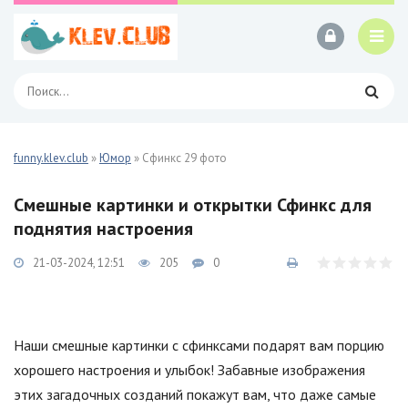
funny.klev.club
»
Юмор
» Сфинкс 29 фото
Смешные картинки и открытки Сфинкс для
поднятия настроения
21-03-2024, 12:51
205
0
Наши смешные картинки с сфинксами подарят вам порцию
хорошего настроения и улыбок! Забавные изображения
этих загадочных созданий покажут вам, что даже самые