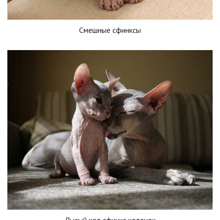
Смешные сфинксы