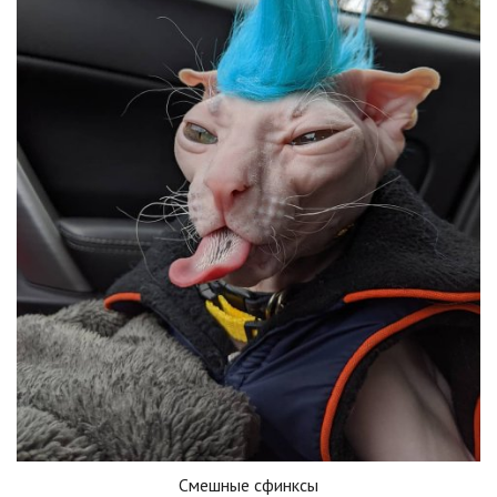
Смешные сфинксы