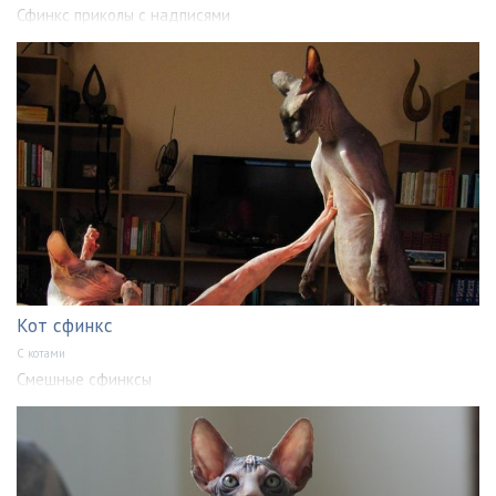
Сфинкс приколы с надписями
Кот сфинкс
С котами
Смешные сфинксы