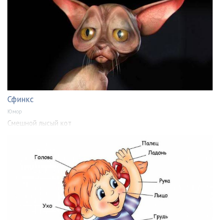
Сфинкс
Юмор
Смешной лысый кот