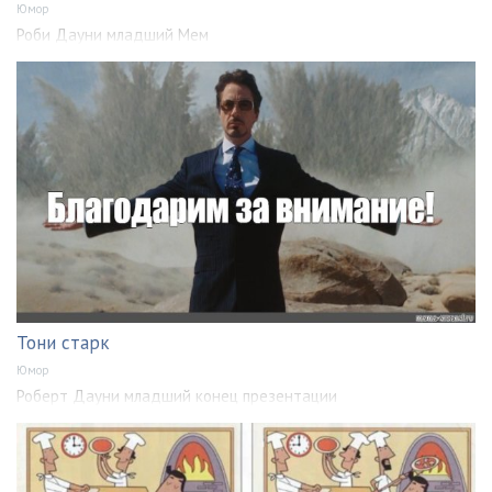
Юмор
Роби Дауни младший Мем
Тони старк
Юмор
Роберт Дауни младший конец презентации