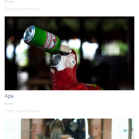
Юмор
Смешные попугаи
Ара
Юмор
Смешные попугаи