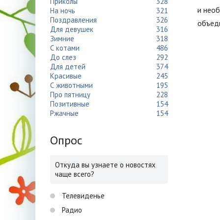
Приколы
328
и необ
На ночь
321
Поздравления
326
объед
Для девушек
316
Зимние
318
С котами
486
До слез
292
Для детей
374
Красивые
245
С животными
195
Про пятницу
228
Позитивные
154
Ржачные
154
Опрос
Откуда вы узнаете о новостях
чаще всего?
Телевиденье
Радио