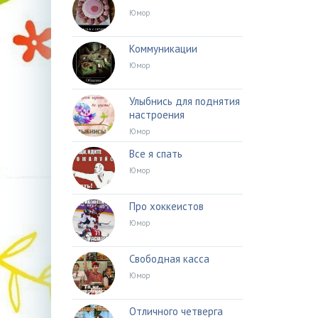
Юмор
Коммуникации
Юмор
Улыбнись для поднятия
настроения
Юмор
Все я спать
Юмор
Про хоккеистов
Юмор
Свободная касса
Юмор
Отличного четверга