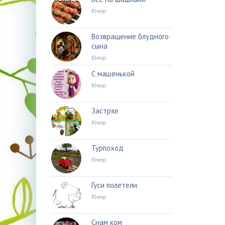
Юмор
Возвращение блудного
сына
Юмор
С машенькой
Юмор
Застрял
Юмор
Турпоход
Юмор
Гуси полетели
Юмор
Снам ком