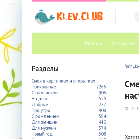
Главная
Раскраски
Разделы
funny.kl
Смех в картинках и открытках
Сме
Прикольные
2266
С надписями
906
нас
На день
525
Добрые
277
24-0
Про утро
908
С рождением
584
Для женщин
410
Для мужчин
374
Новый год
308
Хотите