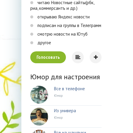
читаю Новостные сайты(рбк,
риа, коммерсантъ и др.)
открываю Яндекс новости
подписан на группы в Телеграмм
смотрю новости на Ютуб
другое
Голосовать
Юмор для настроения
Все в телефоне
Юмор
Из универа
Юмор
Все на шашлыки