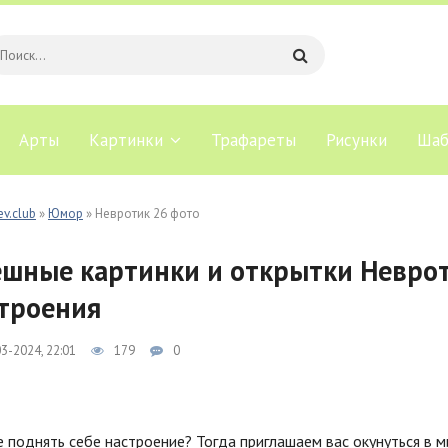
Арты
Картинки
Трафареты
Рисунки
Шаб
ev.club
»
Юмор
» Невротик 26 фото
шные картинки и открытки Неврот
троения
3-2024, 22:01
179
0
 поднять себе настроение? Тогда приглашаем вас окунуться в 