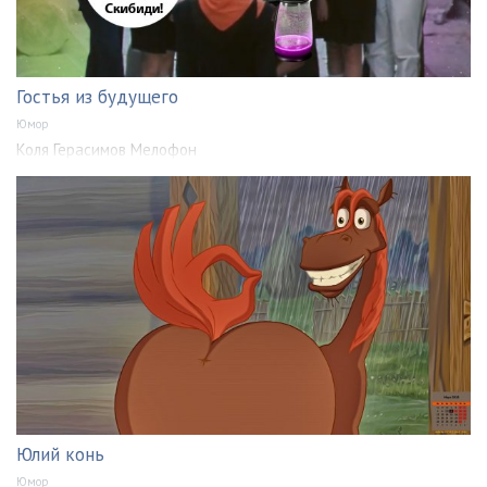
Гостья из будущего
Юмор
Коля Герасимов Мелофон
Юлий конь
Юмор