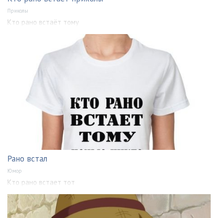
Приколы
Кто рано встаёт тому
Рано встал
Юмор
Кто рано встает тот