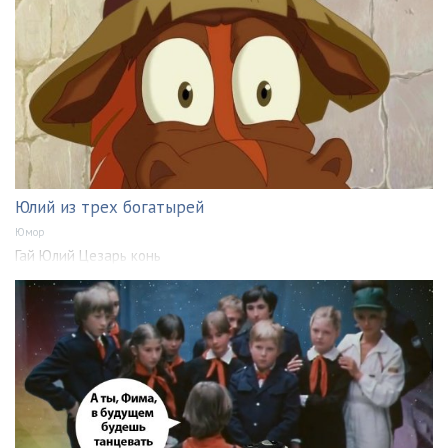
Юлий из трех богатырей
Юмор
Гай Юлий Цезарь конь