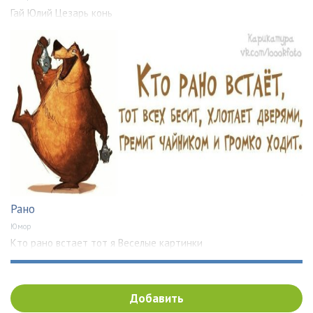
Гай Юлий Цезарь конь
Рано
Юмор
Кто рано встает тот я Веселые картинки
Добавить