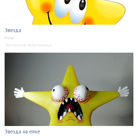
Звезда
Юмор
Звездочки мультяшные
Звезда на елке