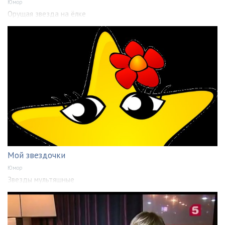
Юмор
Орущая звезда на ёлке
Мой звездочки
Юмор
Звезды мультяшные