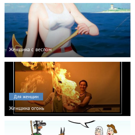
Женщина с веслом
Для женщин
Женщина огонь