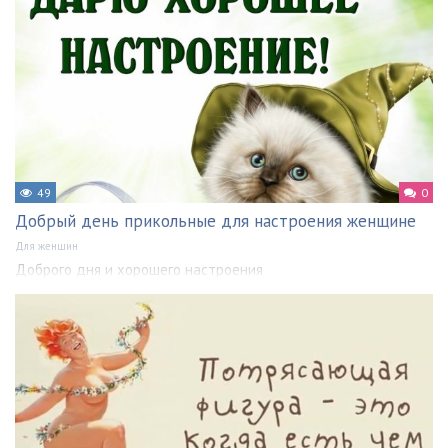
49
0
Добрый день прикольные для настроения женщине
Для женщин
Доброго дня и хорошего настроения