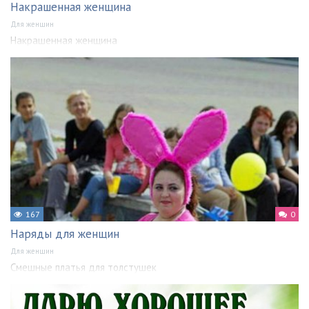
Накрашенная женщина
Для женщин
Накрашенная женщина
167
0
Наряды для женщин
Для женщин
Смешные платья для толстушек