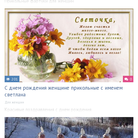
Прикольные фартуки для женщин
201
0
С днем рождения женщине прикольные с именем
светлана
Для женщин
Красивые поздравления с днем рождения