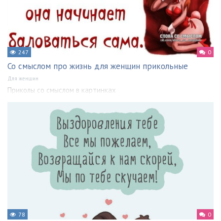
247
0
Со смыслом про жизнь для женщин прикольные
Для женщин
Приколы со смыслом в картинках
78
0