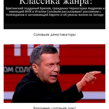
Соловьев демотиваторы
Владимир соловьёв орет