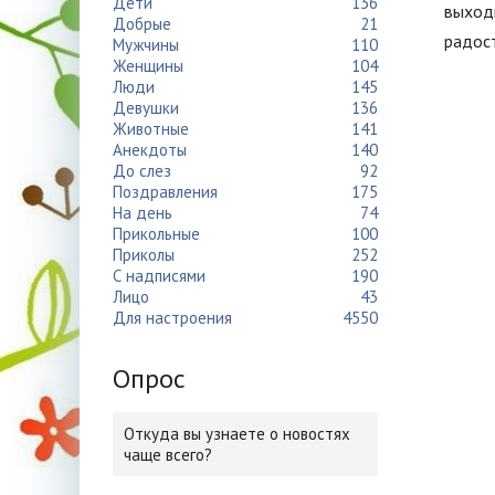
Дети
136
выходк
Добрые
21
радос
Мужчины
110
Женщины
104
Люди
145
Девушки
136
Животные
141
Анекдоты
140
До слез
92
Поздравления
175
На день
74
Прикольные
100
Приколы
252
С надписями
190
Лицо
43
Для настроения
4550
Опрос
Откуда вы узнаете о новостях
чаще всего?