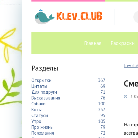
Главная
Раскраски
Разделы
klev.clu
Открытки
367
Сме
Цитаты
69
Для подруги
71
3-05
Высказывания
76
Собаки
100
Коты
237
Статусы
95
Утро
105
На стр
Про жизнь
79
всегда
Пожелания
72