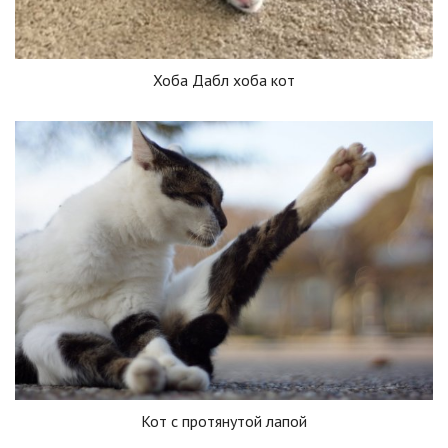
Хоба Дабл хоба кот
Кот с протянутой лапой