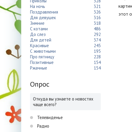
Приколы
328
картин
На ночь
321
Поздравления
326
этот о
Для девушек
316
Зимние
318
С котами
486
До слез
292
Для детей
374
Красивые
245
С животными
195
Про пятницу
228
Позитивные
154
Ржачные
154
Опрос
Откуда вы узнаете о новостях
чаще всего?
Телевиденье
Радио