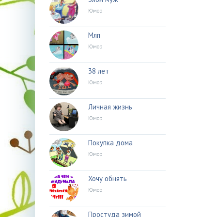
Юмор
Млп
Юмор
38 лет
Юмор
Личная жизнь
Юмор
Покупка дома
Юмор
Хочу обнять
Юмор
Простуда зимой