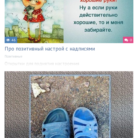
46
0
Про позитивный настрой с надписями
Позитивные
Открытки для поднятия настроения