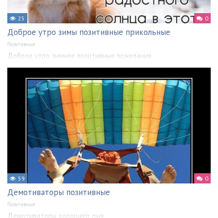
25
0
Доброе утро зимы позитивные прикольные
Позитивные
Доброе утро зимнее позитивные пожелания
59
0
Демотиваторы позитивные
Позитивные
Демотиваторы хорошего дня