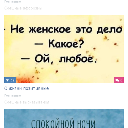
Позитивные
Смешные афоризмы
69
0
О жизни позитивные
Позитивные
Смешные высказывания