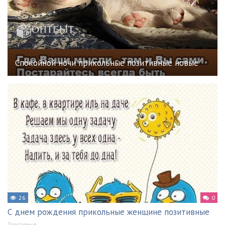
Спокойной ночи прикольные позитивные новые
26
0
С днем рождения прикольные женщине позитивные
Позитивные