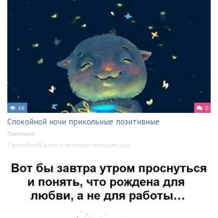
66
0
Спокойной ночи прикольные позитивные
Позитивные
Спокойной ночи картинки прикольные