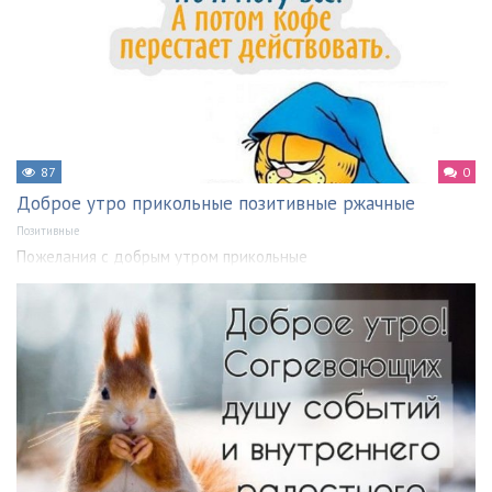
87
0
Доброе утро прикольные позитивные ржачные
Позитивные
Пожелания с добрым утром прикольные