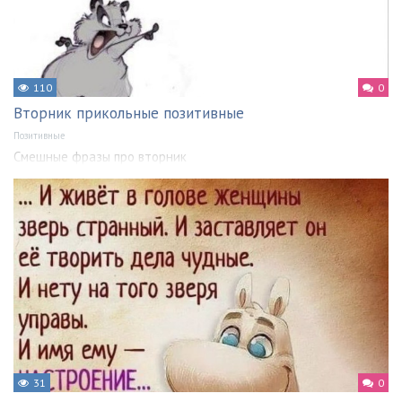
110
0
Вторник прикольные позитивные
Позитивные
Смешные фразы про вторник
31
0