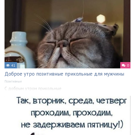
41
0
Доброе утро позитивные прикольные для мужчины
Позитивные
С добрым утром прикольные